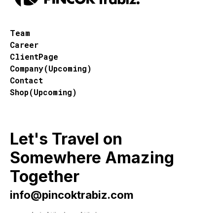
Team
Career
ClientPage
Company(Upcoming)
Contact
Shop(Upcoming)
Let's Travel on
Somewhere Amazing
Together
info@pincoktrabiz.com
B2B 기업여행 전문 여행사 PINCOKTRABIZ Corp.